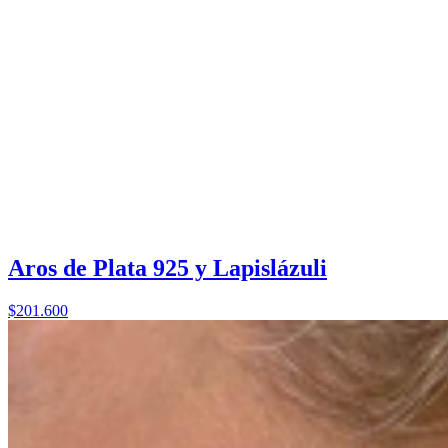
Aros de Plata 925 y Lapislázuli
$201.600