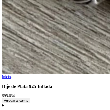
Inicio
.
Dije de Plata 925 Inflada
$95.634
Agregar al carrito